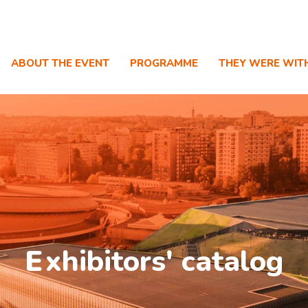
ABOUT THE EVENT
PROGRAMME
THEY WERE WIT
E
xhibitors' catalog