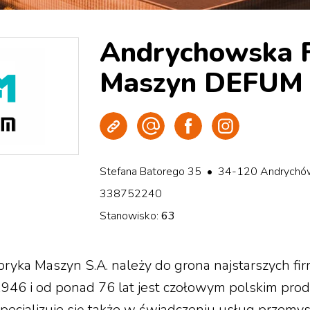
Andrychowska 
Maszyn DEFUM 
Strona WWW
Wyślij e-mail
Facebook
Instagram
Stefana Batorego 35 • 34-120 Andrychó
338752240
Stanowisko:
63
yka Maszyn S.A. należy do grona najstarszych firm
946 i od ponad 76 lat jest czołowym polskim pr
 specjalizuje się także w świadczeniu usług przem