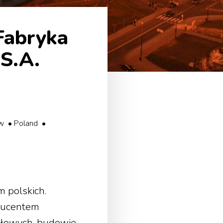
Fabryka
S.A.
w • Poland •
 polskich.
oducentem
ysłowych, budowie