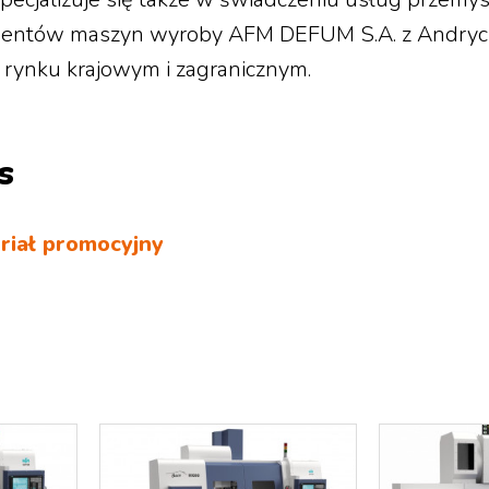
entów maszyn wyroby AFM DEFUM S.A. z Andryc
 rynku krajowym i zagranicznym.
s
riał promocyjny