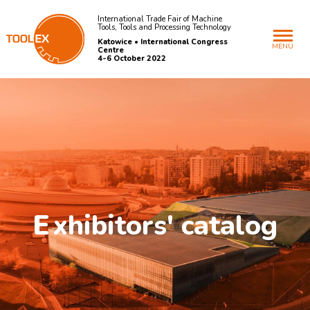
International Trade Fair of Machine
Tools, Tools and Processing Technology
Katowice • International Congress
MENU
Centre
4-6 October 2022
E
xhibitors' catalog