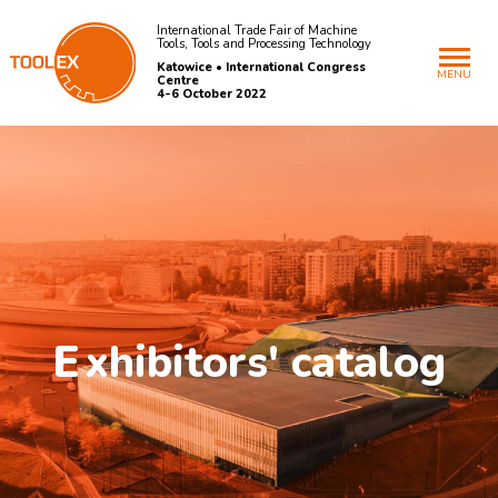
International Trade Fair of Machine
Tools, Tools and Processing Technology
Katowice • International Congress
MENU
Centre
4-6 October 2022
E
xhibitors' catalog