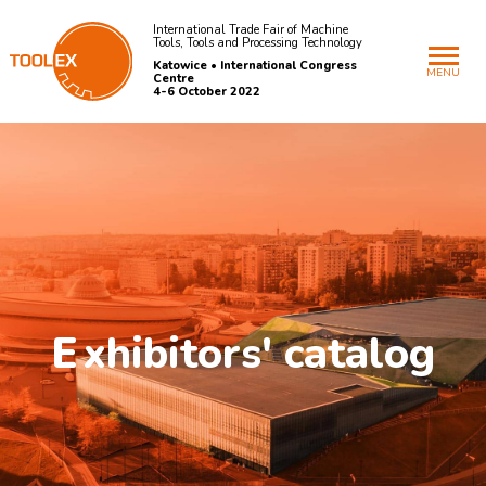
International Trade Fair of Machine
Tools, Tools and Processing Technology
Katowice • International Congress
MENU
Centre
4-6 October 2022
E
xhibitors' catalog