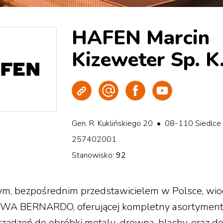
HAFEN Marcin
Kizeweter Sp. K
Strona WWW
Wyślij e-mail
Facebook
Youtube
Gen. R. Kuklińskiego 20 • 08-110 Siedlc
257402001
Stanowisko:
92
m, bezpośrednim przedstawicielem w Polsce, wiod
y PWA BERNARDO, oferującej kompletny asortyment 
ządzeń do obróbki metalu, drewna, blachy, oraz 