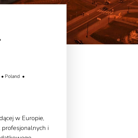
.
e • Poland •
ącej w Europie,
profesjonalnych i
dodatkowego