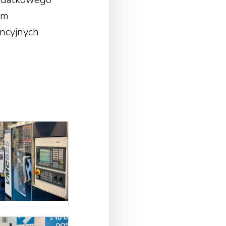
ym
encyjnych