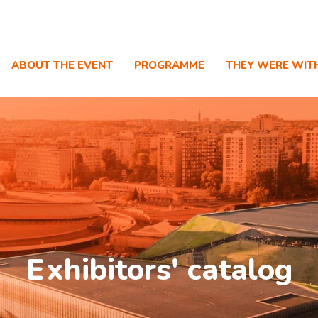
ABOUT THE EVENT
PROGRAMME
THEY WERE WIT
E
xhibitors' catalog