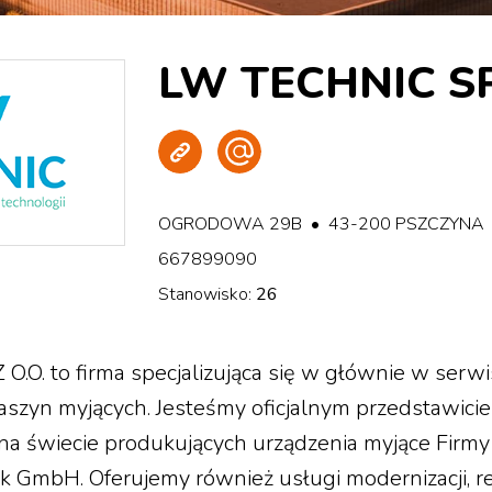
LW TECHNIC SP.
Strona WWW
Wyślij e-mail
OGRODOWA 29B • 43-200 PSZCZYNA •
667899090
Stanowisko:
26
.O. to firma specjalizująca się w głównie w serwi
zyn myjących. Jesteśmy oficjalnym przedstawicie
 na świecie produkujących urządzenia myjące Firmy
k GmbH. Oferujemy również usługi modernizacji,