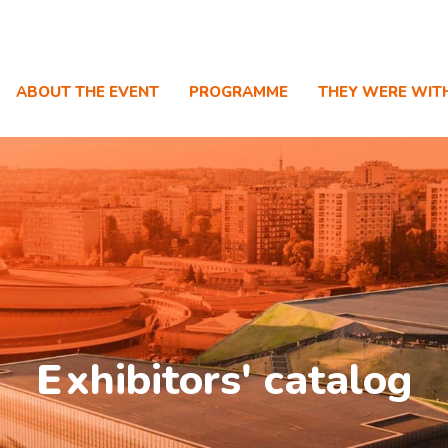
ABOUT THE EVENT
PROGRAMME
THEY WERE WIT
E
xhibitors' catalog