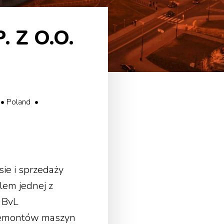
 Z O.O.
 Poland •
sie i sprzedaży
lem jednej z
 BvL
 remontów maszyn