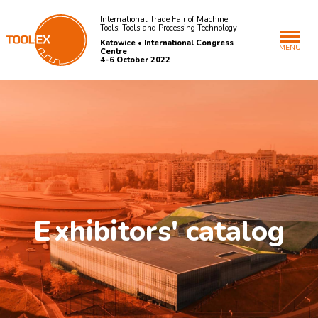
International Trade Fair of Machine
Tools, Tools and Processing Technology
Katowice • International Congress
MENU
Centre
4-6 October 2022
E
xhibitors' catalog