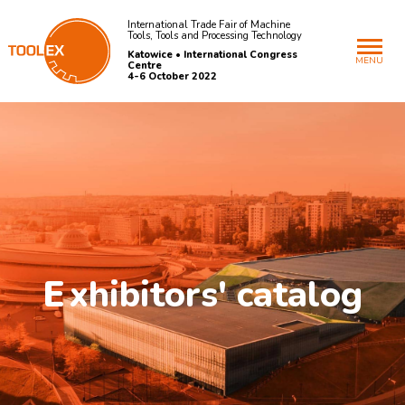
International Trade Fair of Machine
Tools, Tools and Processing Technology
Katowice • International Congress
MENU
Centre
4-6 October 2022
E
xhibitors' catalog