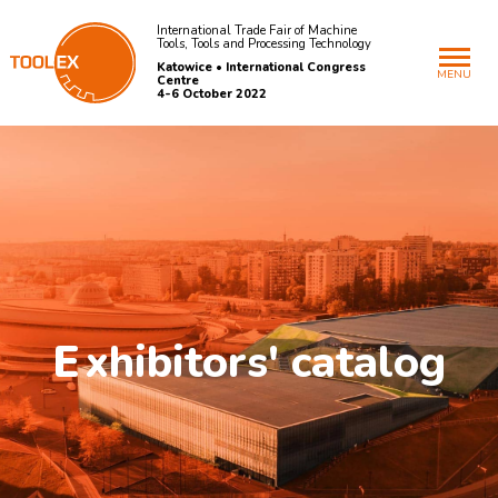
International Trade Fair of Machine
Tools, Tools and Processing Technology
Katowice • International Congress
MENU
Centre
4-6 October 2022
E
xhibitors' catalog