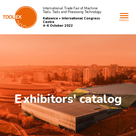
International Trade Fair of Machine
Tools, Tools and Processing Technology
Katowice • International Congress
MENU
Centre
4-6 October 2022
E
xhibitors' catalog