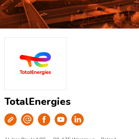
TotalEnergies
Strona WWW
Wyślij e-mail
Facebook
Youtube
LinkedIn