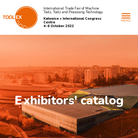
International Trade Fair of Machine
Tools, Tools and Processing Technology
Katowice • International Congress
MENU
Centre
4-6 October 2022
E
xhibitors' catalog