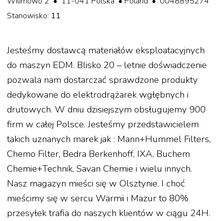
Wilimowo 2 • 11-041 Polska • Poland • 0048895274
Stanowisko:
11
Jesteśmy dostawcą materiałów eksploatacyjnych
do maszyn EDM. Blisko 20 – letnie doświadczenie
pozwala nam dostarczać sprawdzone produkty
dedykowane do elektrodrążarek wgłębnych i
drutowych. W dniu dzisiejszym obsługujemy 900
firm w całej Polsce. Jesteśmy przedstawicielem
takich uznanych marek jak : Mann+Hummel Filters,
Chemo Filter, Bedra Berkenhoff, IXA, Buchem
Chemie+Technik, Savan Chemie i wielu innych.
Nasz magazyn mieści się w Olsztynie. I choć
mieścimy się w sercu Warmii i Mazur to 80%
przesyłek trafia do naszych klientów w ciągu 24H.