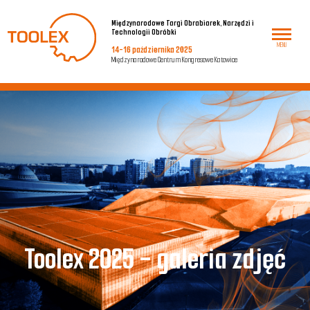
Międzynarodowe Targi Obrabiarek, Narzędzi i
Technologii Obróbki
MENU
14-16 października 2025
Międzynarodowe Centrum Kongresowe Katowice
T
oolex 2025 - galeria zdjęć