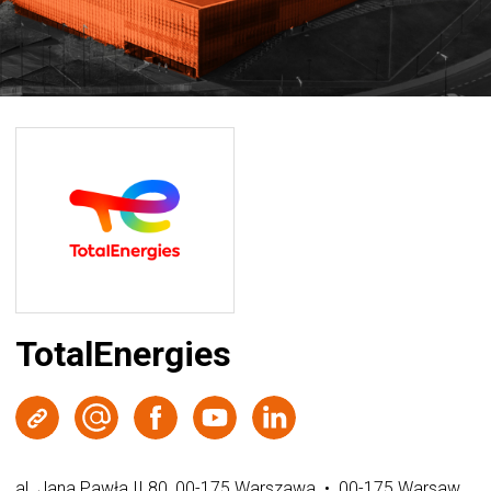
TotalEnergies
Strona WWW
Wyślij e-mail
Facebook
Youtube
LinkedIn
al. Jana Pawła II 80, 00-175 Warszawa • 00-175 Warsaw