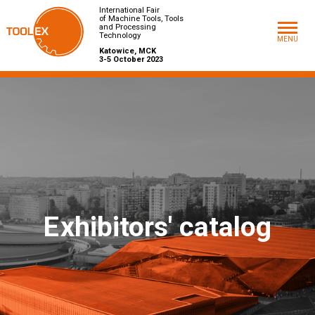
International Fair
of Machine Tools, Tools
and Processing
Technology
MENU
Katowice, MCK
3-5 October 2023
E
xhibitors' catalog