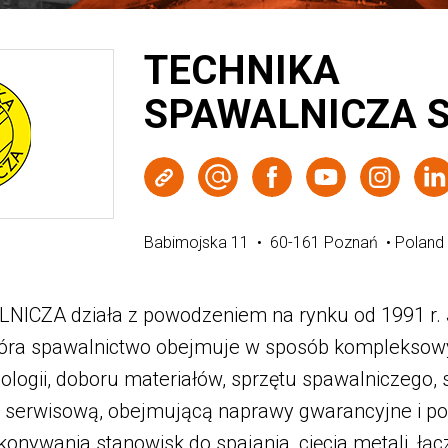
TECHNIKA
SPAWALNICZA SP
Strona WWW
Wyślij e-mail
Facebook
Youtube
In
Babimojska 11 • 60-161 Poznań • Polan
CZA działa z powodzeniem na rynku od 1991 r. J
 która spawalnictwo obejmuje w sposób komplekso
logii, doboru materiałów, sprzętu spawalniczego, 
 serwisową, obejmującą naprawy gwarancyjne i p
konywania stanowisk do spajania, cięcia metali, łąc