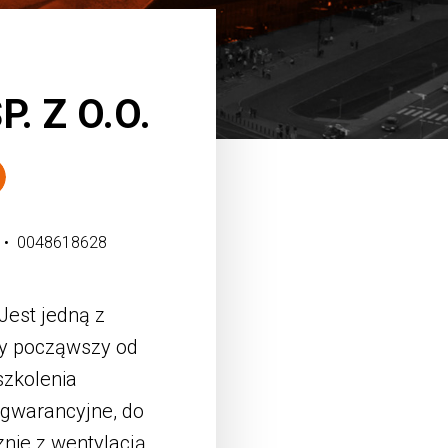
. Z O.O.
stagram
LinkedIn
d • 0048618628
est jedną z
wy począwszy od
szkolenia
ogwarancyjne, do
znie z wentylacją