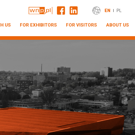
EN
PL
H US
FOR EXHIBITORS
FOR VISITORS
ABOUT US