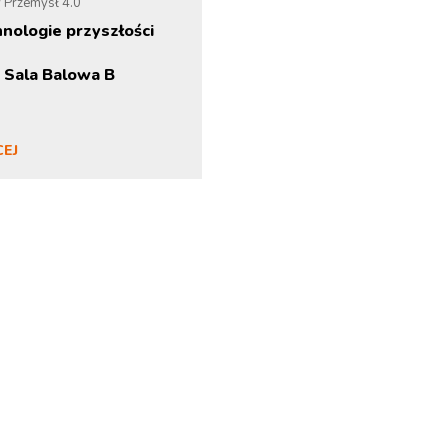
 Przemysł 4.0
nologie przyszłości
 Sala Balowa B
CEJ