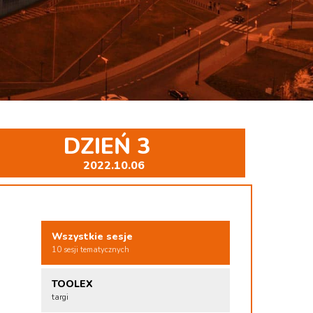
DZIEŃ 3
2022.10.06
Wszystkie sesje
10 sesji tematycznych
TOOLEX
targi